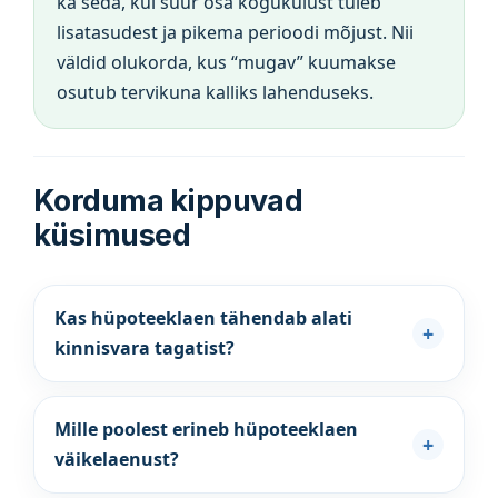
ka seda, kui suur osa kogukulust tuleb
lisatasudest ja pikema perioodi mõjust. Nii
väldid olukorda, kus “mugav” kuumakse
osutub tervikuna kalliks lahenduseks.
Korduma kippuvad
küsimused
Kas hüpoteeklaen tähendab alati
kinnisvara tagatist?
Mille poolest erineb hüpoteeklaen
väikelaenust?