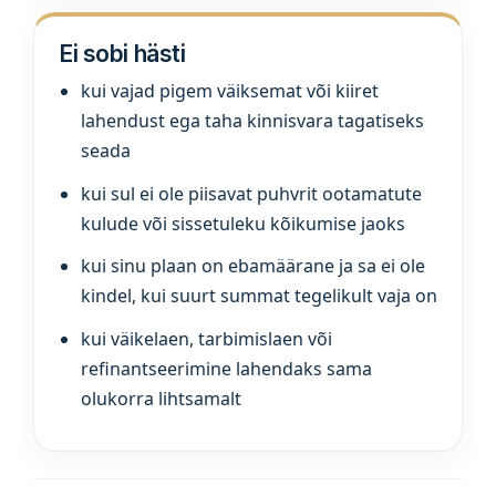
Ei sobi hästi
kui vajad pigem väiksemat või kiiret
lahendust ega taha kinnisvara tagatiseks
seada
kui sul ei ole piisavat puhvrit ootamatute
kulude või sissetuleku kõikumise jaoks
kui sinu plaan on ebamäärane ja sa ei ole
kindel, kui suurt summat tegelikult vaja on
kui väikelaen, tarbimislaen või
refinantseerimine lahendaks sama
olukorra lihtsamalt