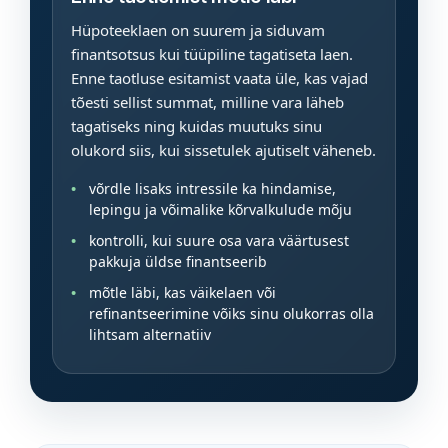
Hüpoteeklaen on suurem ja siduvam
finantsotsus kui tüüpiline tagatiseta laen.
Enne taotluse esitamist vaata üle, kas vajad
tõesti sellist summat, milline vara läheb
tagatiseks ning kuidas muutuks sinu
olukord siis, kui sissetulek ajutiselt väheneb.
võrdle lisaks intressile ka hindamise,
lepingu ja võimalike kõrvalkulude mõju
kontrolli, kui suure osa vara väärtusest
pakkuja üldse finantseerib
mõtle läbi, kas väikelaen või
refinantseerimine võiks sinu olukorras olla
lihtsam alternatiiv