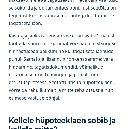
maksevõimele ka tagatiseks mineva vara väärtust,
seisukorda ja dokumentatsiooni. Just seetõttu on
tegemist konservatiivsema tootega kui tüüpiline
tagatiseta laen.
Kasutaja jaoks tähendab see enamasti võimalust
taotleda suuremat summat või saada teistsuguse
hinnastusega pakkumine kui tagatiseta laenude
puhul. Samal ajal lisandub rohkem samme: vara
hindamine, tagatisdokumendid, võimalikud
notariga seotud toimingud ja põhjalikum
otsustusprotsess. Seetõttu tasub hüpoteeklaenu
võrrelda rahulikumalt ja mitte teha otsust ainult
esimese vastuse põhjal.
Kellele hüpoteeklaen sobib ja