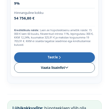
9%
Hinnanguline kokku
54 756,80 €
Krediidikulu näide:
Laen.ee hüpoteeklaenu ametlik näide: 15
000 € laen 60 kuuks, fikseeritud intress 11%, lepingutasu 300 €,
KKM 12,24%, kuumakse 325,91 € ja makstav kogusumma 19
703,91 €. KKM ei sisalda tagatise seadmise ega kindlustamise
kulusid.
Taotle
Vaata lisainfot
Lühikokkuvõte:
hüpoteeklaen võib olla