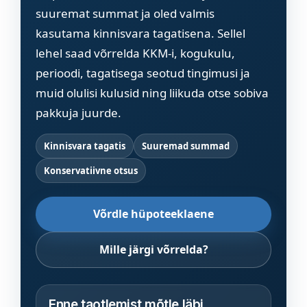
suuremat summat ja oled valmis
kasutama kinnisvara tagatisena. Sellel
lehel saad võrrelda KKM-i, kogukulu,
perioodi, tagatisega seotud tingimusi ja
muid olulisi kulusid ning liikuda otse sobiva
pakkuja juurde.
Kinnisvara tagatis
Suuremad summad
Konservatiivne otsus
Võrdle hüpoteeklaene
Mille järgi võrrelda?
Enne taotlemist mõtle läbi