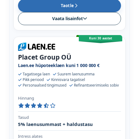
Taotle
Vaata lisainfot
Kuni 30 aastat
Placet Group OÜ
Laen.ee hüpoteeklaen kuni 1 000 000 €
Tagatisega laen
Suurem laenusumma
Pikk periood
Kinnisvara tagatisel
Personaalsed tingimused
Refinantseerimiseks sobiv
Hinnang
Tasud
5% laenusummast + haldustasu
Intress alates