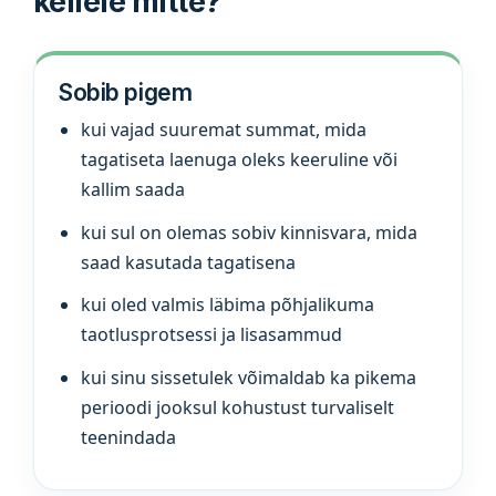
kellele mitte?
Sobib pigem
kui vajad suuremat summat, mida
tagatiseta laenuga oleks keeruline või
kallim saada
kui sul on olemas sobiv kinnisvara, mida
saad kasutada tagatisena
kui oled valmis läbima põhjalikuma
taotlusprotsessi ja lisasammud
kui sinu sissetulek võimaldab ka pikema
perioodi jooksul kohustust turvaliselt
teenindada