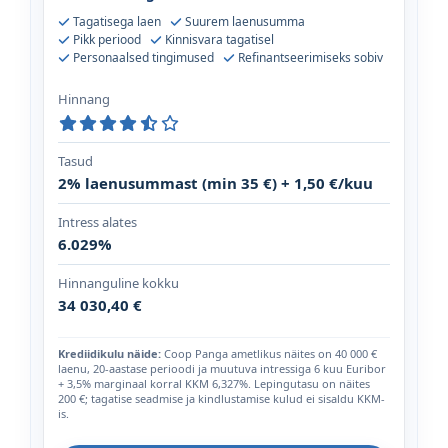
Tagatisega laen
Suurem laenusumma
Pikk periood
Kinnisvara tagatisel
Personaalsed tingimused
Refinantseerimiseks sobiv
Hinnang
Tasud
2% laenusummast (min 35 €) + 1,50 €/kuu
Intress alates
6.029%
Hinnanguline kokku
34 030,40 €
Krediidikulu näide:
Coop Panga ametlikus näites on 40 000 €
laenu, 20-aastase perioodi ja muutuva intressiga 6 kuu Euribor
+ 3,5% marginaal korral KKM 6,327%. Lepingutasu on näites
200 €; tagatise seadmise ja kindlustamise kulud ei sisaldu KKM-
is.