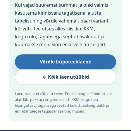
Kui vajad suuremat summat ja oled valmis
kasutama kinnisvara tagatisena, alusta
tabelist ning võrdle vähemalt paari varianti
kõrvuti. Tee otsus alles siis, kui KKM,
kogukulu, tagatisega seotud lisakulud ja
kuumakse mõju sinu eelarvele on selged.
Võrdle hüpoteeklaene
← Kõik laenutüübid
Laenuradar ei väljasta laene. Enne lepingu sõlmimist loe
alati läbi pakkuja tingimused, sh KKM, kogukulu,
lepingutasu, tagatisega seotud kulud, maksegraafik ja
ennetähtaegse tagastamise tingimused.