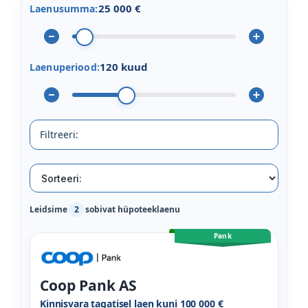
25 000 €
Laenusumma:
120 kuud
Laenuperiood:
Filtreeri:
Leidsime
2
sobivat hüpoteeklaenu
Pank
Coop Pank AS
Kinnisvara tagatisel laen kuni 100 000 €