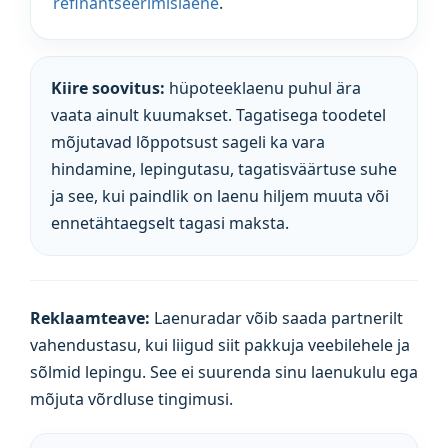
refinantseerimislaene
.
Kiire soovitus:
hüpoteeklaenu puhul ära
vaata ainult kuumakset. Tagatisega toodetel
mõjutavad lõppotsust sageli ka vara
hindamine, lepingutasu, tagatisväärtuse suhe
ja see, kui paindlik on laenu hiljem muuta või
ennetähtaegselt tagasi maksta.
Reklaamteave:
Laenuradar võib saada partnerilt
vahendustasu, kui liigud siit pakkuja veebilehele ja
sõlmid lepingu. See ei suurenda sinu laenukulu ega
mõjuta võrdluse tingimusi.