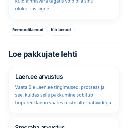
kuid kinnisvara tagatis võib olla sinu
olukorras liigne.
Remondilaenud
Kiirlaenud
Loe pakkujate lehti
Laen.ee arvustus
Vaata üle Laen.ee tingimused, protsess ja
see, kuidas selle pakkumine sobitub
hüpoteeklaenu vaates teiste alternatiividega.
Smsraha arvustus